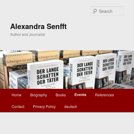
Skip
to
Sear
primary
content
Alexandra Senfft
Author and Journalist
Main
Events
Home
Biography
Books
References
menu
Contact
Privacy Policy
deutsch