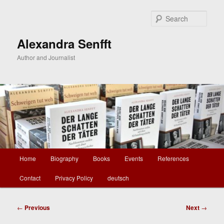
Skip
to
Sear
primary
content
Alexandra Senfft
Author and Journalist
Main
Home
Biography
Books
Events
References
menu
Contact
Privacy Policy
deutsch
Post
←
Previous
Next
→
navigation